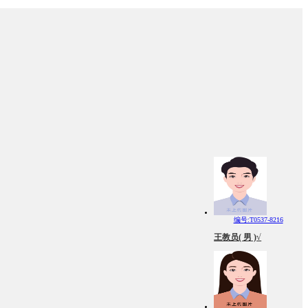
编号:T0537-8216
王教员( 男 )√