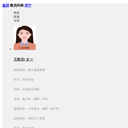
返回
教员列表
济宁
科目
区域
大学
王教员( 女 )√
目前身份：硕士进修老师
学历：本科毕业
学校：大连音乐学院
专业：电子琴，钢琴，中文
授课科目：小学语文 钢琴 电子琴
目前身份：本科大二学生