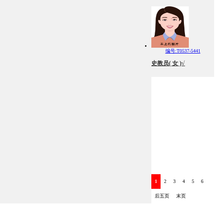
编号:T0537-5441
史教员( 女 )√
1
2
3
4
5
6
后五页
末页