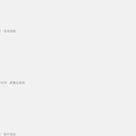
理 英语四级
中化学 新概念英语
文 高中英语