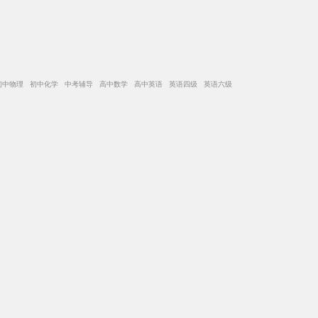
初中物理 初中化学 中考辅导 高中数学 高中英语 英语四级 英语六级